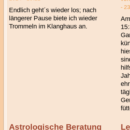
- 2
Endlich geht´s wieder los; nach
längerer Pause biete ich wieder
Am
Trommeln im Klanghaus an.
15:
Gar
kün
hie
sin
hil
Jah
ehr
täg
Ge
füt
Astrologische Beratung
Le