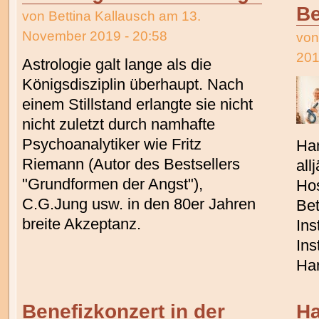
Be
von
Bettina Kallausch
am 13.
November 2019 - 20:58
vo
201
Astrologie galt lange als die
Königsdisziplin überhaupt. Nach
einem Stillstand erlangte sie nicht
nicht zuletzt durch namhafte
Psychoanalytiker wie Fritz
Ha
Riemann (Autor des Bestsellers
all
"Grundformen der Angst"),
Hos
C.G.Jung usw. in den 80er Jahren
Bet
breite Akzeptanz.
Ins
Ins
Har
Benefizkonzert in der
Ha